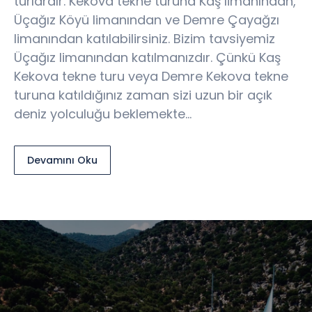
turlardır. Kekova tekne turuna Kaş limanından,
Üçağız Köyü limanından ve Demre Çayağzı
limanından katılabilirsiniz. Bizim tavsiyemiz
Üçağız limanından katılmanızdır. Çünkü Kaş
Kekova tekne turu veya Demre Kekova tekne
turuna katıldığınız zaman sizi uzun bir açık
deniz yolculuğu beklemekte…
Devamını Oku